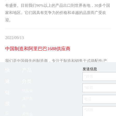
有盛誉。目前我们90%以上的产品出口到世界各地，30多个国
家和地区。它们因具有竞争力的价格和卓越的品质而广受欢
迎。
2022/09/13
中国制造和阿里巴巴1688供应商
我们是中国领先的制造商，专注于制造和销售干式墙配件/产
品、丁基防水系列和玻璃纤维产品十多年。主要产品包括：丁
发送信息
快
产品
基防水密封膜或胶带、防水胶带、补墙板、接缝纸带、金属护
速
分类
角纸带、玻璃纤维网格带、纸面金属护角条、玻璃纤维无纺布
带、角槽、边缘槽/止动珠/套管珠, 阴影线停止角, PVC 或铝角
纸面金
链
珠面玻璃纤维网, 塑料柔性角带, 遮蔽胶带, 干墙贴片/墙壁贴片,
属护角
接
电源插座贴片;玻璃纤维墙布 (墙纸)/墙纸粘合剂, 玻璃纤维自粘
条
石膏板接缝网带，玻璃纤维纸巾带，丁基胶带，挡风雨条和填
首
柔性金