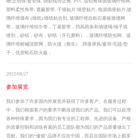
槽/止动珠/套管珠, 阴影线停止角, PVC 或铝角珠面玻璃纤维网,
塑料柔性角带, 遮蔽胶带, 干墙贴片/墙壁贴片, 电源插座贴片;玻
璃纤维墙布 (墙纸)/墙纸粘合剂, 玻璃纤维自粘石膏板接缝网
带，玻璃纤维纸巾带，丁基胶带，挡风雨条和填缝绳/绳子填
缝剂，砂纸，砂布，砂纸（开孔磨料），玻璃纤维防虫网，玻
璃纤维耐碱浸胶网，防火毯（救生） ,焊接屏风/窗帘/毛毯/垫
子，优质蛭石防火板，
2022/08/27
参加展览
我们参加了许多国内外展览并获得了许多客户。在服务过程
中，我们根据客户的要求不断改进我们的产品。我们可以处理
各种特殊要求，因为我们有专业的工程师。先进的设备、严格
的质量控制和训练有素的员工团队都为我们的产品质量做出了
贡献。我们的“修俊”品牌不仅在中国，而且在国际市场上都享