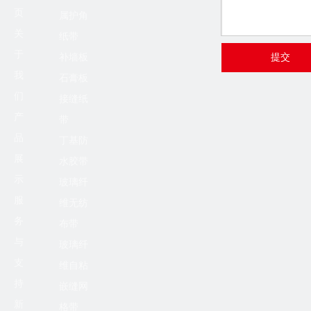
缝绳/绳子填缝剂，砂纸，砂布，砂纸（开孔磨料），玻璃纤
页
属护角
维防虫网，玻璃纤维耐碱浸胶网，防火毯（救生） ,焊接屏风/
关
纸带
窗帘/毛毯/垫子，优
于
补墙板
提交
我
石膏板
们
接缝纸
产
带
品
丁基防
展
水胶带
示
玻璃纤
服
维无纺
务
布带
与
玻璃纤
支
维自粘
持
嵌缝网
新
格带